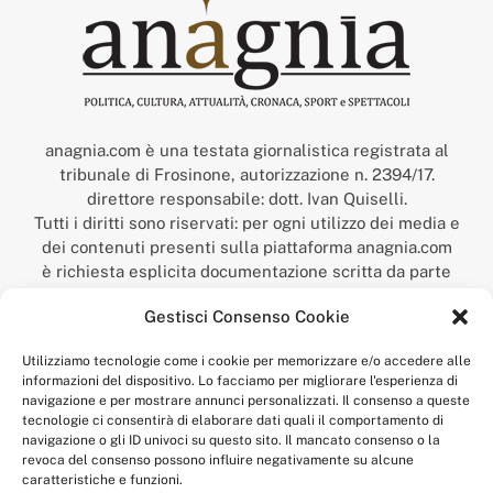
anagnia.com è una testata giornalistica registrata al
tribunale di Frosinone, autorizzazione n. 2394/17.
direttore responsabile: dott. Ivan Quiselli.
Tutti i diritti sono riservati: per ogni utilizzo dei media e
dei contenuti presenti sulla piattaforma anagnia.com
è richiesta esplicita documentazione scritta da parte
della redazione.
Gestisci Consenso Cookie
“Anagnia” è un marchio registrato presso l’Ufficio Italiano
Brevetti e Marchi del Ministero dello Sviluppo
Utilizziamo tecnologie come i cookie per memorizzare e/o accedere alle
Economico,
informazioni del dispositivo. Lo facciamo per migliorare l'esperienza di
num. registrazione: 302017000014044 del 9 febbraio 2017.
navigazione e per mostrare annunci personalizzati. Il consenso a queste
Per contatti:
redazione@anagnia.com
tecnologie ci consentirà di elaborare dati quali il comportamento di
navigazione o gli ID univoci su questo sito. Il mancato consenso o la
revoca del consenso possono influire negativamente su alcune
caratteristiche e funzioni.