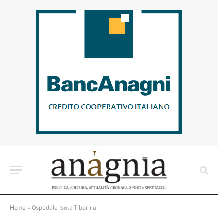
Home
»
Ospedale Isola Tiberina