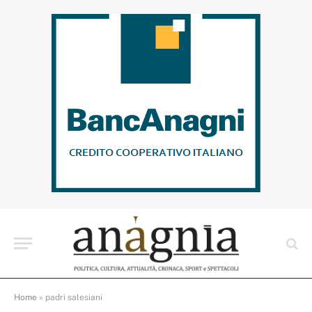
Home
»
padri salesiani