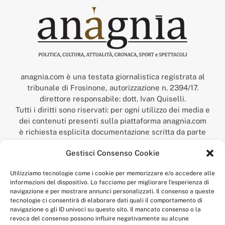
anagnia.com è una testata giornalistica registrata al
tribunale di Frosinone, autorizzazione n. 2394/17.
direttore responsabile: dott. Ivan Quiselli.
Tutti i diritti sono riservati: per ogni utilizzo dei media e
dei contenuti presenti sulla piattaforma anagnia.com
è richiesta esplicita documentazione scritta da parte
della redazione.
Gestisci Consenso Cookie
“Anagnia” è un marchio registrato presso l’Ufficio Italiano
Brevetti e Marchi del Ministero dello Sviluppo
Utilizziamo tecnologie come i cookie per memorizzare e/o accedere alle
Economico,
informazioni del dispositivo. Lo facciamo per migliorare l'esperienza di
num. registrazione: 302017000014044 del 9 febbraio 2017.
navigazione e per mostrare annunci personalizzati. Il consenso a queste
Per contatti:
redazione@anagnia.com
tecnologie ci consentirà di elaborare dati quali il comportamento di
navigazione o gli ID univoci su questo sito. Il mancato consenso o la
revoca del consenso possono influire negativamente su alcune