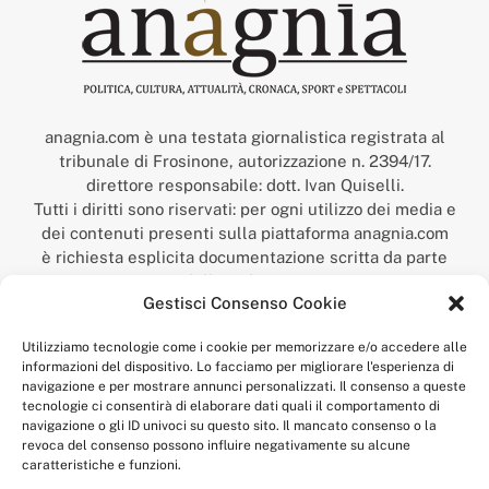
anagnia.com è una testata giornalistica registrata al
tribunale di Frosinone, autorizzazione n. 2394/17.
direttore responsabile: dott. Ivan Quiselli.
Tutti i diritti sono riservati: per ogni utilizzo dei media e
dei contenuti presenti sulla piattaforma anagnia.com
è richiesta esplicita documentazione scritta da parte
della redazione.
Gestisci Consenso Cookie
“Anagnia” è un marchio registrato presso l’Ufficio Italiano
Brevetti e Marchi del Ministero dello Sviluppo
Utilizziamo tecnologie come i cookie per memorizzare e/o accedere alle
Economico,
informazioni del dispositivo. Lo facciamo per migliorare l'esperienza di
num. registrazione: 302017000014044 del 9 febbraio 2017.
navigazione e per mostrare annunci personalizzati. Il consenso a queste
Per contatti:
redazione@anagnia.com
tecnologie ci consentirà di elaborare dati quali il comportamento di
navigazione o gli ID univoci su questo sito. Il mancato consenso o la
revoca del consenso possono influire negativamente su alcune
caratteristiche e funzioni.