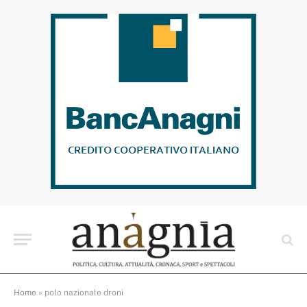
Home
»
polo nazionale droni