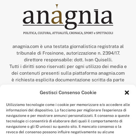
anagnia.com è una testata giornalistica registrata al
tribunale di Frosinone, autorizzazione n. 2394/17.
direttore responsabile: dott. Ivan Quiselli.
Tutti i diritti sono riservati: per ogni utilizzo dei media e
dei contenuti presenti sulla piattaforma anagnia.com
è richiesta esplicita documentazione scritta da parte
della redazione.
Gestisci Consenso Cookie
“Anagnia” è un marchio registrato presso l’Ufficio Italiano
Brevetti e Marchi del Ministero dello Sviluppo
Utilizziamo tecnologie come i cookie per memorizzare e/o accedere alle
Economico,
informazioni del dispositivo. Lo facciamo per migliorare l'esperienza di
num. registrazione: 302017000014044 del 9 febbraio 2017.
navigazione e per mostrare annunci personalizzati. Il consenso a queste
Per contatti:
redazione@anagnia.com
tecnologie ci consentirà di elaborare dati quali il comportamento di
navigazione o gli ID univoci su questo sito. Il mancato consenso o la
revoca del consenso possono influire negativamente su alcune