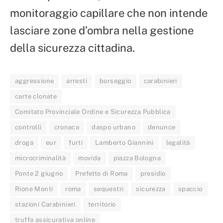
monitoraggio capillare che non intende
lasciare zone d’ombra nella gestione
della sicurezza cittadina.
aggressione
arresti
borseggio
carabinieri
carte clonate
Comitato Provinciale Ordine e Sicurezza Pubblica
controlli
cronaca
daspo urbano
denunce
droga
eur
furti
Lamberto Giannini
legalità
microcriminalità
movida
piazza Bologna
Ponte 2 giugno
Prefetto di Roma
presidio
Rione Monti
roma
sequestri
sicurezza
spaccio
stazioni Carabinieri
territorio
truffa assicurativa online