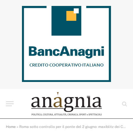
Home
»
Roma sotto controllo per il ponte del 2 giugno: maxiblitz dei Carabinieri tra movida, borseggi e truffe online