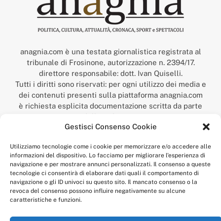
anagnia.com è una testata giornalistica registrata al
tribunale di Frosinone, autorizzazione n. 2394/17.
direttore responsabile: dott. Ivan Quiselli.
Tutti i diritti sono riservati: per ogni utilizzo dei media e
dei contenuti presenti sulla piattaforma anagnia.com
è richiesta esplicita documentazione scritta da parte
della redazione.
Gestisci Consenso Cookie
“Anagnia” è un marchio registrato presso l’Ufficio Italiano
Brevetti e Marchi del Ministero dello Sviluppo
Utilizziamo tecnologie come i cookie per memorizzare e/o accedere alle
Economico,
informazioni del dispositivo. Lo facciamo per migliorare l'esperienza di
num. registrazione: 302017000014044 del 9 febbraio 2017.
navigazione e per mostrare annunci personalizzati. Il consenso a queste
Per contatti:
redazione@anagnia.com
tecnologie ci consentirà di elaborare dati quali il comportamento di
navigazione o gli ID univoci su questo sito. Il mancato consenso o la
revoca del consenso possono influire negativamente su alcune
caratteristiche e funzioni.