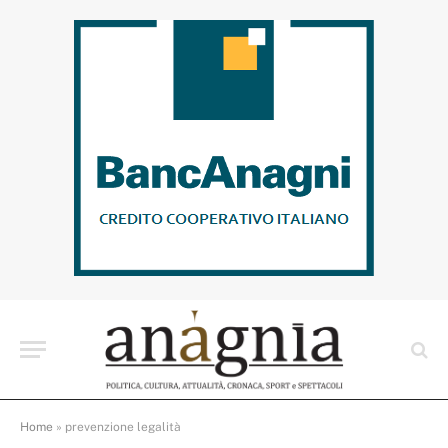
Home
»
prevenzione legalità