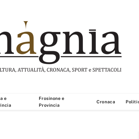
a e
Frosinone e
Cronaca
Politi
incia
Provincia