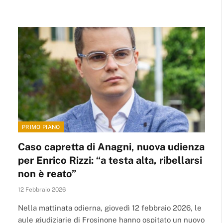
PRIMO PIANO
Caso capretta di Anagni, nuova udienza
per Enrico Rizzi: “a testa alta, ribellarsi
non è reato”
12 Febbraio 2026
Nella mattinata odierna, giovedì 12 febbraio 2026, le
aule giudiziarie di Frosinone hanno ospitato un nuovo