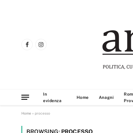
Facebook
Instagram
In
Rom
Home
Anagni
evidenza
Prov
Home
»
processo
BROWSING:
PROCESSO