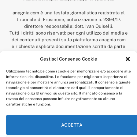
anagnia.com è una testata giornalistica registrata al
tribunale di Frosinone, autorizzazione n. 2394/17.
direttore responsabile: dott. Ivan Quiselli.
Tutti i diritti sono riservati: per ogni utilizzo dei media e
dei contenuti presenti sulla piattaforma anagnia.com
è richiesta esplicita documentazione scritta da parte
della redazione.
Gestisci Consenso Cookie
“Anagnia” è un marchio registrato presso l’Ufficio Italiano
Brevetti e Marchi del Ministero dello Sviluppo
Utilizziamo tecnologie come i cookie per memorizzare e/o accedere alle
Economico,
informazioni del dispositivo. Lo facciamo per migliorare l'esperienza di
num. registrazione: 302017000014044 del 9 febbraio 2017.
navigazione e per mostrare annunci personalizzati. Il consenso a queste
Per contatti:
redazione@anagnia.com
tecnologie ci consentirà di elaborare dati quali il comportamento di
navigazione o gli ID univoci su questo sito. Il mancato consenso o la
revoca del consenso possono influire negativamente su alcune
caratteristiche e funzioni.
ACCETTA
Facebook
Instagram