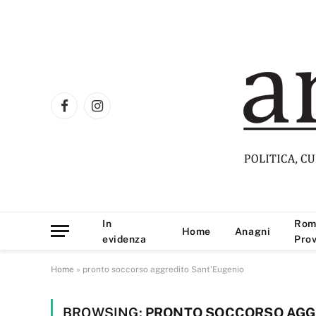
Facebook
Instagram
In
Rom
Home
Anagni
evidenza
Prov
Home
»
pronto soccorso aggredito Sant'Eugenio
BROWSING:
PRONTO SOCCORSO AGG