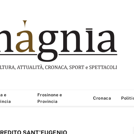
a e
Frosinone e
Cronaca
Politi
incia
Provincia
REDITO SANT’EUGENIO