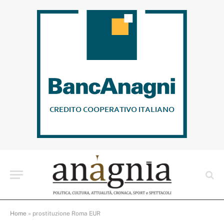
Home
»
prostituzione Roma EUR