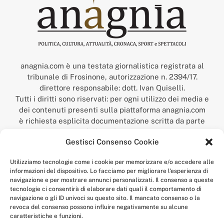
anagnia.com è una testata giornalistica registrata al
tribunale di Frosinone, autorizzazione n. 2394/17.
direttore responsabile: dott. Ivan Quiselli.
Tutti i diritti sono riservati: per ogni utilizzo dei media e
dei contenuti presenti sulla piattaforma anagnia.com
è richiesta esplicita documentazione scritta da parte
della redazione.
Gestisci Consenso Cookie
“Anagnia” è un marchio registrato presso l’Ufficio Italiano
Brevetti e Marchi del Ministero dello Sviluppo
Utilizziamo tecnologie come i cookie per memorizzare e/o accedere alle
Economico,
informazioni del dispositivo. Lo facciamo per migliorare l'esperienza di
num. registrazione: 302017000014044 del 9 febbraio 2017.
navigazione e per mostrare annunci personalizzati. Il consenso a queste
Per contatti:
redazione@anagnia.com
tecnologie ci consentirà di elaborare dati quali il comportamento di
navigazione o gli ID univoci su questo sito. Il mancato consenso o la
revoca del consenso possono influire negativamente su alcune
caratteristiche e funzioni.