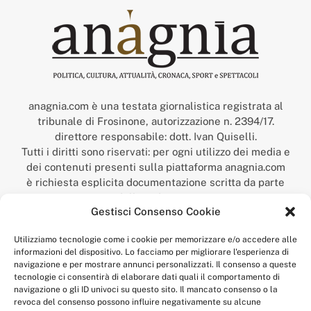
anagnia.com è una testata giornalistica registrata al
tribunale di Frosinone, autorizzazione n. 2394/17.
direttore responsabile: dott. Ivan Quiselli.
Tutti i diritti sono riservati: per ogni utilizzo dei media e
dei contenuti presenti sulla piattaforma anagnia.com
è richiesta esplicita documentazione scritta da parte
della redazione.
Gestisci Consenso Cookie
“Anagnia” è un marchio registrato presso l’Ufficio Italiano
Brevetti e Marchi del Ministero dello Sviluppo
Utilizziamo tecnologie come i cookie per memorizzare e/o accedere alle
Economico,
informazioni del dispositivo. Lo facciamo per migliorare l'esperienza di
num. registrazione: 302017000014044 del 9 febbraio 2017.
navigazione e per mostrare annunci personalizzati. Il consenso a queste
Per contatti:
redazione@anagnia.com
tecnologie ci consentirà di elaborare dati quali il comportamento di
navigazione o gli ID univoci su questo sito. Il mancato consenso o la
revoca del consenso possono influire negativamente su alcune