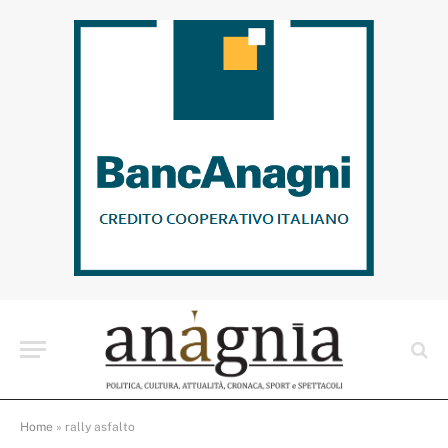
Home
»
rally asfalto