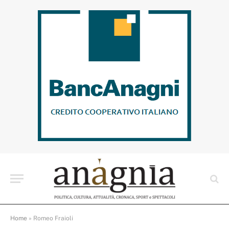
Home
»
Romeo Fraioli