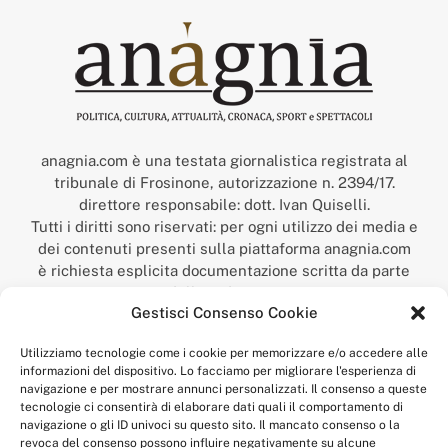
anagnia.com è una testata giornalistica registrata al
tribunale di Frosinone, autorizzazione n. 2394/17.
direttore responsabile: dott. Ivan Quiselli.
Tutti i diritti sono riservati: per ogni utilizzo dei media e
dei contenuti presenti sulla piattaforma anagnia.com
è richiesta esplicita documentazione scritta da parte
della redazione.
Gestisci Consenso Cookie
“Anagnia” è un marchio registrato presso l’Ufficio Italiano
Brevetti e Marchi del Ministero dello Sviluppo
Utilizziamo tecnologie come i cookie per memorizzare e/o accedere alle
Economico,
informazioni del dispositivo. Lo facciamo per migliorare l'esperienza di
num. registrazione: 302017000014044 del 9 febbraio 2017.
navigazione e per mostrare annunci personalizzati. Il consenso a queste
Per contatti:
redazione@anagnia.com
tecnologie ci consentirà di elaborare dati quali il comportamento di
navigazione o gli ID univoci su questo sito. Il mancato consenso o la
revoca del consenso possono influire negativamente su alcune