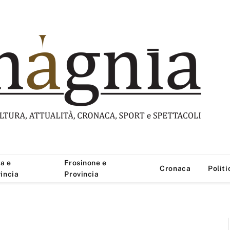
a e
Frosinone e
Cronaca
Politi
incia
Provincia