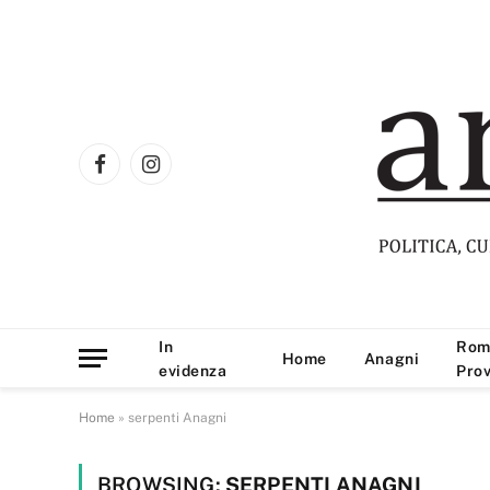
Facebook
Instagram
In
Rom
Home
Anagni
evidenza
Prov
Home
»
serpenti Anagni
BROWSING:
SERPENTI ANAGNI