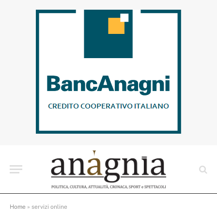
Home
»
servizi online