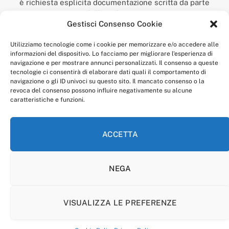
è richiesta esplicita documentazione scritta da parte
della redazione.
Gestisci Consenso Cookie
“Anagnia” è un marchio registrato presso l’Ufficio Italiano
Brevetti e Marchi del Ministero dello Sviluppo
Utilizziamo tecnologie come i cookie per memorizzare e/o accedere alle
Economico,
informazioni del dispositivo. Lo facciamo per migliorare l'esperienza di
num. registrazione: 302017000014044 del 9 febbraio 2017.
navigazione e per mostrare annunci personalizzati. Il consenso a queste
Per contatti:
redazione@anagnia.com
tecnologie ci consentirà di elaborare dati quali il comportamento di
navigazione o gli ID univoci su questo sito. Il mancato consenso o la
revoca del consenso possono influire negativamente su alcune
caratteristiche e funzioni.
ACCETTA
Facebook
Instagram
NEGA
PRIVACY POLICY
COOKIE POLICY
LINEA EDITORIALE
CODICE ETICO DI CONDOTTA
VISUALIZZA LE PREFERENZE
© 2026 Anagnia.