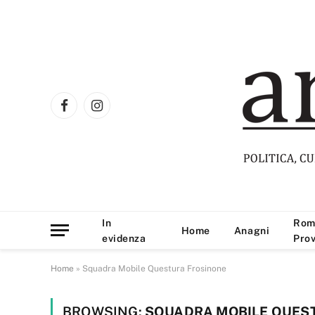
Facebook
Instagram
In
Rom
Home
Anagni
evidenza
Prov
Home
»
Squadra Mobile Questura Frosinone
BROWSING:
SQUADRA MOBILE QUES