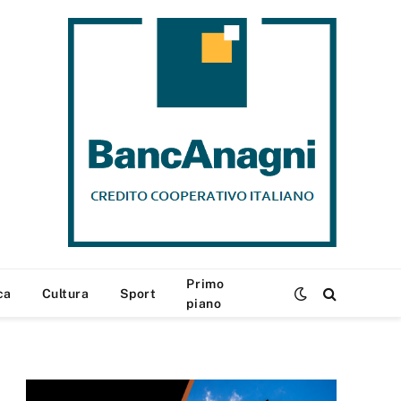
Primo
ca
Cultura
Sport
piano