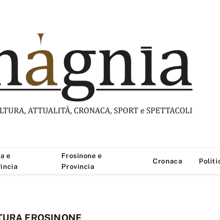
a e
Frosinone e
Cronaca
Politi
incia
Provincia
TURA FROSINONE