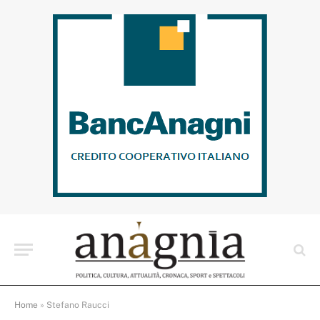
Home
»
Stefano Raucci