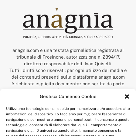
anagnia.com è una testata giornalistica registrata al
tribunale di Frosinone, autorizzazione n. 2394/17.
direttore responsabile: dott. Ivan Quiselli.
Tutti i diritti sono riservati: per ogni utilizzo dei media e
dei contenuti presenti sulla piattaforma anagnia.com
è richiesta esplicita documentazione scritta da parte
della redazione.
Gestisci Consenso Cookie
“Anagnia” è un marchio registrato presso l’Ufficio Italiano
Brevetti e Marchi del Ministero dello Sviluppo
Utilizziamo tecnologie come i cookie per memorizzare e/o accedere alle
Economico,
informazioni del dispositivo. Lo facciamo per migliorare l'esperienza di
num. registrazione: 302017000014044 del 9 febbraio 2017.
navigazione e per mostrare annunci personalizzati. Il consenso a queste
Per contatti:
redazione@anagnia.com
tecnologie ci consentirà di elaborare dati quali il comportamento di
navigazione o gli ID univoci su questo sito. Il mancato consenso o la