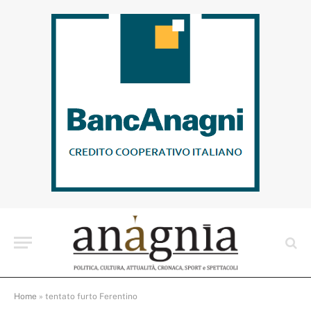
Home
»
tentato furto Ferentino