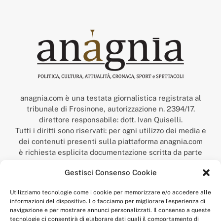
anagnia.com è una testata giornalistica registrata al
tribunale di Frosinone, autorizzazione n. 2394/17.
direttore responsabile: dott. Ivan Quiselli.
Tutti i diritti sono riservati: per ogni utilizzo dei media e
dei contenuti presenti sulla piattaforma anagnia.com
è richiesta esplicita documentazione scritta da parte
della redazione.
Gestisci Consenso Cookie
“Anagnia” è un marchio registrato presso l’Ufficio Italiano
Brevetti e Marchi del Ministero dello Sviluppo
Utilizziamo tecnologie come i cookie per memorizzare e/o accedere alle
Economico,
informazioni del dispositivo. Lo facciamo per migliorare l'esperienza di
num. registrazione: 302017000014044 del 9 febbraio 2017.
navigazione e per mostrare annunci personalizzati. Il consenso a queste
Per contatti:
redazione@anagnia.com
tecnologie ci consentirà di elaborare dati quali il comportamento di