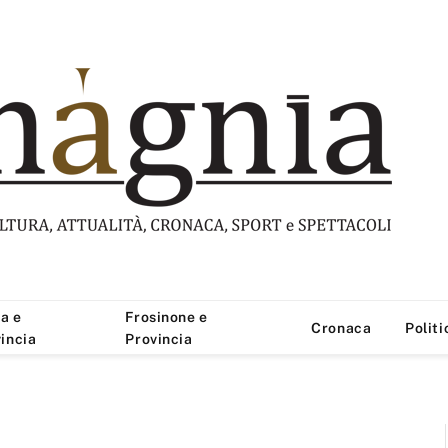
a e
Frosinone e
Cronaca
Politi
incia
Provincia