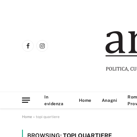
Facebook
Instagram
In
Rom
Home
Anagni
evidenza
Prov
Home
»
topi quartiere
BROWSING:
TOPI QUARTIERE