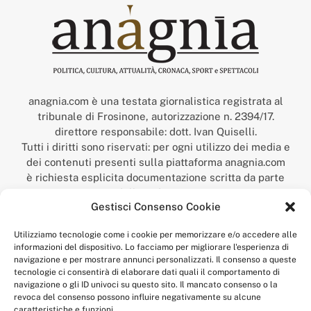
anagnia.com è una testata giornalistica registrata al
tribunale di Frosinone, autorizzazione n. 2394/17.
direttore responsabile: dott. Ivan Quiselli.
Tutti i diritti sono riservati: per ogni utilizzo dei media e
dei contenuti presenti sulla piattaforma anagnia.com
è richiesta esplicita documentazione scritta da parte
della redazione.
Gestisci Consenso Cookie
“Anagnia” è un marchio registrato presso l’Ufficio Italiano
Brevetti e Marchi del Ministero dello Sviluppo
Utilizziamo tecnologie come i cookie per memorizzare e/o accedere alle
Economico,
informazioni del dispositivo. Lo facciamo per migliorare l'esperienza di
num. registrazione: 302017000014044 del 9 febbraio 2017.
navigazione e per mostrare annunci personalizzati. Il consenso a queste
Per contatti:
redazione@anagnia.com
tecnologie ci consentirà di elaborare dati quali il comportamento di
navigazione o gli ID univoci su questo sito. Il mancato consenso o la
revoca del consenso possono influire negativamente su alcune
caratteristiche e funzioni.