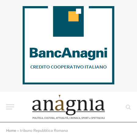
Home
»
tribuno Repubblica Romana