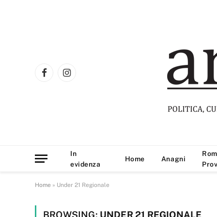
Facebook
Instagram
In
Rom
Home
Anagni
evidenza
Prov
Home
»
Under 21 Regionale
BROWSING:
UNDER 21 REGIONALE