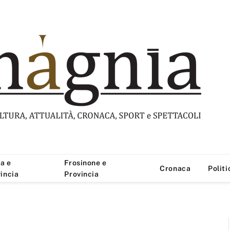
a e
Frosinone e
Cronaca
Politi
incia
Provincia