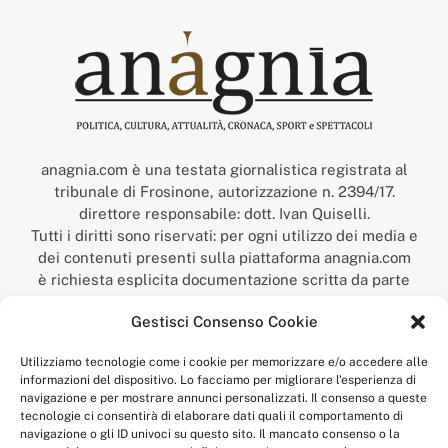
anagnia.com è una testata giornalistica registrata al
tribunale di Frosinone, autorizzazione n. 2394/17.
direttore responsabile: dott. Ivan Quiselli.
Tutti i diritti sono riservati: per ogni utilizzo dei media e
dei contenuti presenti sulla piattaforma anagnia.com
è richiesta esplicita documentazione scritta da parte
della redazione.
Gestisci Consenso Cookie
“Anagnia” è un marchio registrato presso l’Ufficio Italiano
Brevetti e Marchi del Ministero dello Sviluppo
Utilizziamo tecnologie come i cookie per memorizzare e/o accedere alle
Economico,
informazioni del dispositivo. Lo facciamo per migliorare l'esperienza di
num. registrazione: 302017000014044 del 9 febbraio 2017.
navigazione e per mostrare annunci personalizzati. Il consenso a queste
Per contatti:
redazione@anagnia.com
tecnologie ci consentirà di elaborare dati quali il comportamento di
navigazione o gli ID univoci su questo sito. Il mancato consenso o la