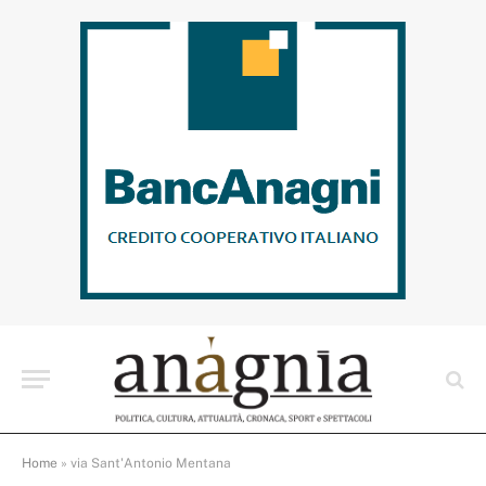
Home
»
via Sant'Antonio Mentana