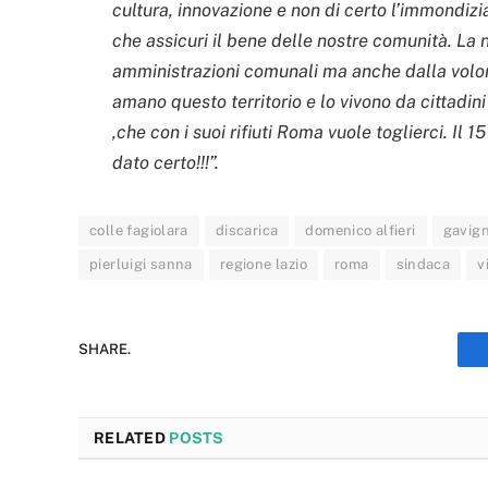
cultura, innovazione e non di certo l’immondizi
che assicuri il bene delle nostre comunità. La
amministrazioni comunali ma anche dalla volon
amano questo territorio e lo vivono da cittadin
,che con i suoi rifiuti Roma vuole toglierci. Il
dato certo!!!”.
colle fagiolara
discarica
domenico alfieri
gavig
pierluigi sanna
regione lazio
roma
sindaca
v
SHARE.
RELATED
POSTS