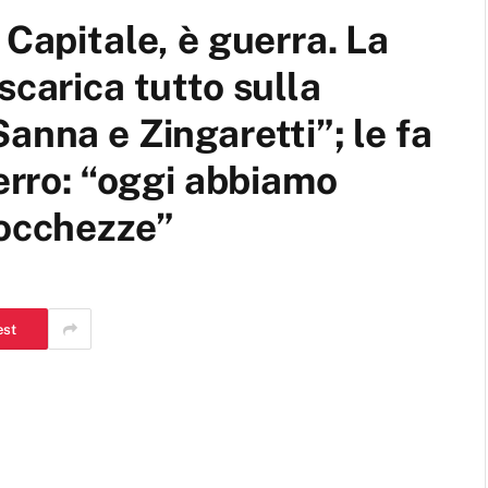
 Capitale, è guerra. La
scarica tutto sulla
anna e Zingaretti”; le fa
ferro: “oggi abbiamo
iocchezze”
est