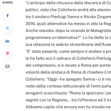
“L’anticipo della chiusura della discarica di C
SHARE
politici, visto che Colleferro andrà alle elezio
tra il sindaco Pierluigi Sanna e Nicola Zingare
2016, quali alternative ha messo in atto la R
Anche stavolta, dopo la vicenda di Malagrotta
programmare un’alternativa?”. Lo ha detto la 
sua relazione la seduta straordinaria dell’Asse
“E’ stato pesante, come sempre è andare a prot
le ha fatto eco il sidnaco di Colleferro Pierlui
del compresorio, si è recato a Roma per portar
volontà della sindaca di Roma di chiedere il m
Colleferro. “Oggi – ha spiegato Sanna – ci è ri
netto della cortesia istituzionale di farmi par
arroganti sciocchezze: “Roma la sporcano i pe
segreti con la Regione… tra l’offensiva ed il t
Abbiamo capito che ancora non ha trovato ne se