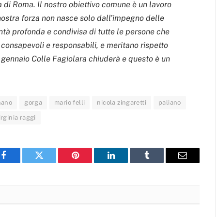
a di Roma. Il nostro obiettivo comune è un lavoro
 nostra forza non nasce solo dall’impegno delle
tà profonda e condivisa di tutte le persone che
i consapevoli e responsabili, e meritano rispetto
 15 gennaio Colle Fagiolara chiuderà e questo è un
nano
gorga
mario felli
nicola zingaretti
paliano
irginia raggi
Facebook
Twitter
Pinterest
LinkedIn
Tumblr
Email