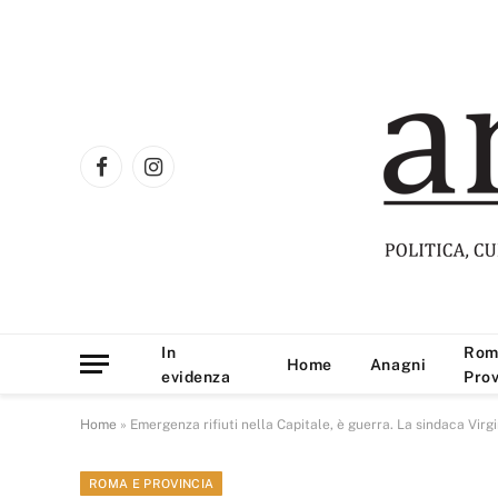
Facebook
Instagram
In
Rom
Home
Anagni
evidenza
Prov
Home
»
Emergenza rifiuti nella Capitale, è guerra. La sindaca Virgini
ROMA E PROVINCIA