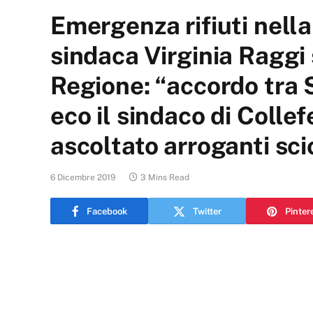
Emergenza rifiuti nella
sindaca Virginia Raggi 
Regione: “accordo tra S
eco il sindaco di Colle
ascoltato arroganti sc
6 Dicembre 2019
3 Mins Read
Facebook
Twitter
Pinter