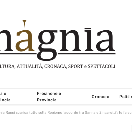
a e
Frosinone e
Cronaca
Politi
incia
Provincia
a Raggi scarica tutto sulla Regione: “accordo tra Sanna e Zingaretti”; le fa eco il 