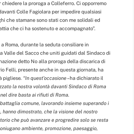
r chiedere la proroga a Colleferro. Ci opporremo
i davanti Colle Fagiolara per impedire qualsiasi
ghi che stamane sono stati con me solidali ed
attia che ci ha sostenuto e accompagnato”.
i a Roma, durante la seduta consiliare in
a Valle del Sacco che uniti guidati dal Sindaco di
azione detto No alla proroga della discarica di
rio Felli, presente anche in questa giornata, ha
 pigliese
. “In quest’occasione –
ha dichiarato il
zzato la nostra volontà davanti Sindaco di Roma
 nel dire basta ai rifiuti di Roma.
 battaglia comune, lavorando insieme superando i
re, hanno dimostrato, che la visione del nostro
itorio che può avanzare e progredire solo se resta
e coniugano ambiente, promozione, paesaggio,