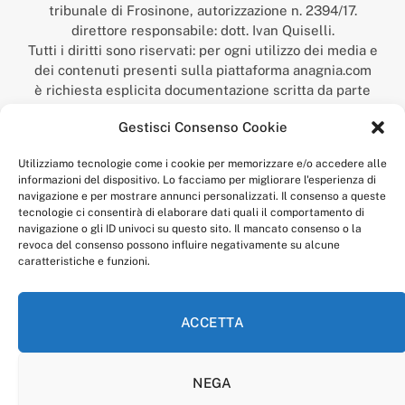
tribunale di Frosinone, autorizzazione n. 2394/17.
direttore responsabile: dott. Ivan Quiselli.
Tutti i diritti sono riservati: per ogni utilizzo dei media e
dei contenuti presenti sulla piattaforma anagnia.com
è richiesta esplicita documentazione scritta da parte
della redazione.
Gestisci Consenso Cookie
“Anagnia” è un marchio registrato presso l’Ufficio Italiano
Brevetti e Marchi del Ministero dello Sviluppo
Utilizziamo tecnologie come i cookie per memorizzare e/o accedere alle
Economico,
informazioni del dispositivo. Lo facciamo per migliorare l'esperienza di
num. registrazione: 302017000014044 del 9 febbraio 2017.
navigazione e per mostrare annunci personalizzati. Il consenso a queste
Per contatti:
redazione@anagnia.com
tecnologie ci consentirà di elaborare dati quali il comportamento di
navigazione o gli ID univoci su questo sito. Il mancato consenso o la
revoca del consenso possono influire negativamente su alcune
caratteristiche e funzioni.
ACCETTA
Facebook
Instagram
NEGA
PRIVACY POLICY
COOKIE POLICY
LINEA EDITORIALE