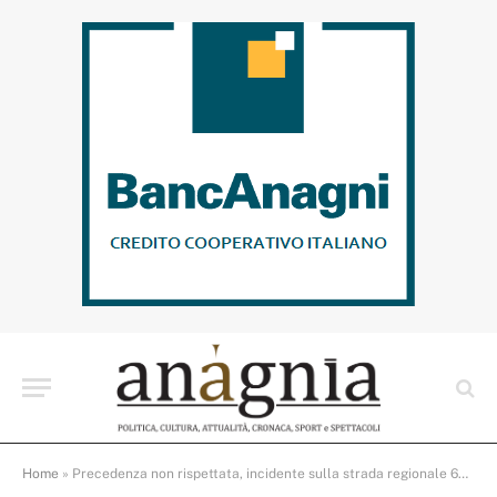
Home
»
Precedenza non rispettata, incidente sulla strada regionale 609, a Colleferro. Una persona resta ferita, sul posto il personale dell’Ares 118 e la Polizia Locale