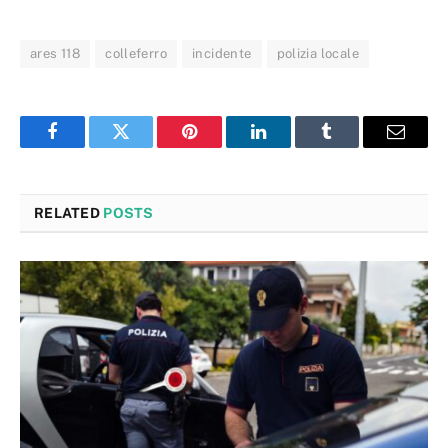
ares 118
colleferro
incidente
polizia locale
Facebook
Twitter
Pinterest
LinkedIn
Tumblr
Email
RELATED
POSTS