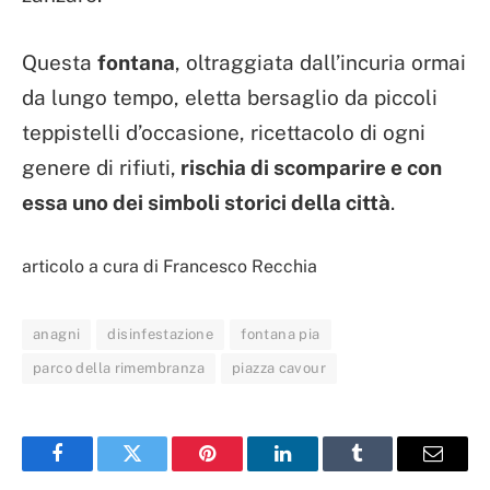
Questa
fontana
, oltraggiata dall’incuria ormai
da lungo tempo, eletta bersaglio da piccoli
teppistelli d’occasione, ricettacolo di ogni
genere di rifiuti,
rischia di scomparire e con
essa uno dei simboli storici della città
.
articolo a cura di Francesco Recchia
anagni
disinfestazione
fontana pia
parco della rimembranza
piazza cavour
Facebook
Twitter
Pinterest
LinkedIn
Tumblr
Email