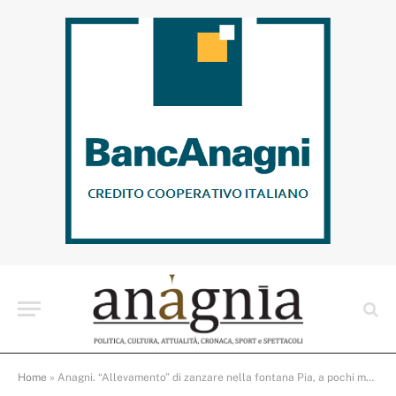
Home
»
Anagni. “Allevamento” di zanzare nella fontana Pia, a pochi metri dalla centralissima piazza Cavour