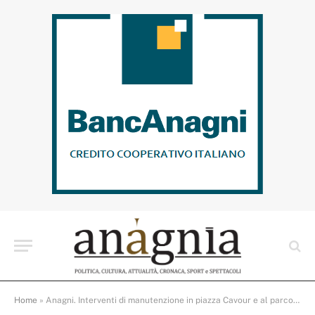
Home
»
Anagni. Interventi di manutenzione in piazza Cavour e al parco della Rimembranza