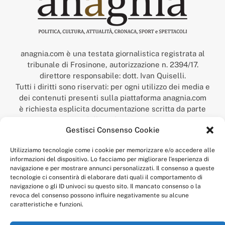
anagnia.com è una testata giornalistica registrata al
tribunale di Frosinone, autorizzazione n. 2394/17.
direttore responsabile: dott. Ivan Quiselli.
Tutti i diritti sono riservati: per ogni utilizzo dei media e
dei contenuti presenti sulla piattaforma anagnia.com
è richiesta esplicita documentazione scritta da parte
della redazione.
Gestisci Consenso Cookie
“Anagnia” è un marchio registrato presso l’Ufficio Italiano
Brevetti e Marchi del Ministero dello Sviluppo
Utilizziamo tecnologie come i cookie per memorizzare e/o accedere alle
Economico,
informazioni del dispositivo. Lo facciamo per migliorare l'esperienza di
num. registrazione: 302017000014044 del 9 febbraio 2017.
navigazione e per mostrare annunci personalizzati. Il consenso a queste
Per contatti:
redazione@anagnia.com
tecnologie ci consentirà di elaborare dati quali il comportamento di
navigazione o gli ID univoci su questo sito. Il mancato consenso o la
revoca del consenso possono influire negativamente su alcune
caratteristiche e funzioni.