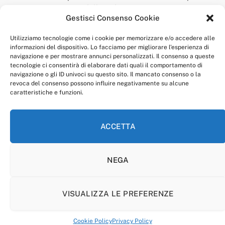
della redazione.
Gestisci Consenso Cookie
“Anagnia” è un marchio registrato presso l’Ufficio Italiano
Brevetti e Marchi del Ministero dello Sviluppo
Utilizziamo tecnologie come i cookie per memorizzare e/o accedere alle
Economico,
informazioni del dispositivo. Lo facciamo per migliorare l'esperienza di
num. registrazione: 302017000014044 del 9 febbraio 2017.
navigazione e per mostrare annunci personalizzati. Il consenso a queste
Per contatti:
redazione@anagnia.com
tecnologie ci consentirà di elaborare dati quali il comportamento di
navigazione o gli ID univoci su questo sito. Il mancato consenso o la
revoca del consenso possono influire negativamente su alcune
caratteristiche e funzioni.
ACCETTA
Facebook
Instagram
NEGA
PRIVACY POLICY
COOKIE POLICY
LINEA EDITORIALE
CODICE ETICO DI CONDOTTA
VISUALIZZA LE PREFERENZE
© 2026 Anagnia.
Cookie Policy
Privacy Policy