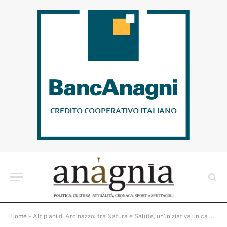
Home
»
Altipiani di Arcinazzo: tra Natura e Salute, un’iniziativa unica con la Croce Rossa e il Raggruppamento Carabinieri Biodiversità