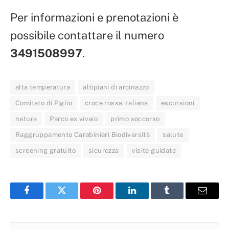
Per informazioni e prenotazioni è
possibile contattare il numero
3491508997
.
alta temperatura
altipiani di arcinazzo
Comitato di Piglio
croce rossa italiana
escursioni
natura
Parco ex vivaio
primo soccorso
Raggruppamento Carabinieri Biodiversità
salute
screening gratuito
sicurezza
visite guidate
Facebook
Twitter
Pinterest
LinkedIn
Tumblr
Email