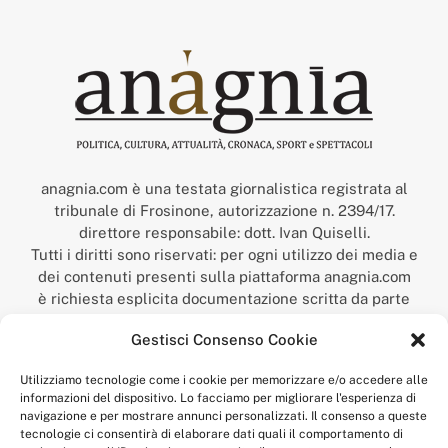
anagnia.com è una testata giornalistica registrata al
tribunale di Frosinone, autorizzazione n. 2394/17.
direttore responsabile: dott. Ivan Quiselli.
Tutti i diritti sono riservati: per ogni utilizzo dei media e
dei contenuti presenti sulla piattaforma anagnia.com
è richiesta esplicita documentazione scritta da parte
della redazione.
Gestisci Consenso Cookie
“Anagnia” è un marchio registrato presso l’Ufficio Italiano
Brevetti e Marchi del Ministero dello Sviluppo
Utilizziamo tecnologie come i cookie per memorizzare e/o accedere alle
Economico,
informazioni del dispositivo. Lo facciamo per migliorare l'esperienza di
num. registrazione: 302017000014044 del 9 febbraio 2017.
navigazione e per mostrare annunci personalizzati. Il consenso a queste
Per contatti:
redazione@anagnia.com
tecnologie ci consentirà di elaborare dati quali il comportamento di