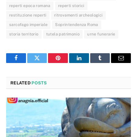
reperti epoca romana
reperti storici
restituzione reperti
ritrovamenti archeologici
sarcofago imperiale
Soprintendenza Roma
storia territorio
tutela patrimonio
urne funerarie
Facebook
Twitter
Pinterest
LinkedIn
Tumblr
Email
RELATED
POSTS