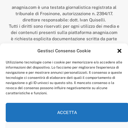
anagnia.com è una testata giornalistica registrata al
tribunale di Frosinone, autorizzazione n. 2394/17.
direttore responsabile: dott. Ivan Quiselli.
Tutti i diritti sono riservati: per ogni utilizzo dei media e
dei contenuti presenti sulla piattaforma anagnia.com
è richiesta esplicita documentazione scritta da parte
della redazione.
Gestisci Consenso Cookie
“Anagnia” è un marchio registrato presso l’Ufficio Italiano
Brevetti e Marchi del Ministero dello Sviluppo
Utilizziamo tecnologie come i cookie per memorizzare e/o accedere alle
Economico,
informazioni del dispositivo. Lo facciamo per migliorare l'esperienza di
num. registrazione: 302017000014044 del 9 febbraio 2017.
navigazione e per mostrare annunci personalizzati. Il consenso a queste
Per contatti:
redazione@anagnia.com
tecnologie ci consentirà di elaborare dati quali il comportamento di
navigazione o gli ID univoci su questo sito. Il mancato consenso o la
revoca del consenso possono influire negativamente su alcune
caratteristiche e funzioni.
ACCETTA
Facebook
Instagram