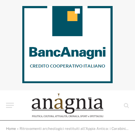
Home
»
Ritrovamenti archeologici restituiti all’Appia Antica: i Carabinieri consegnano reperti di epoca romana alla Soprintendenza