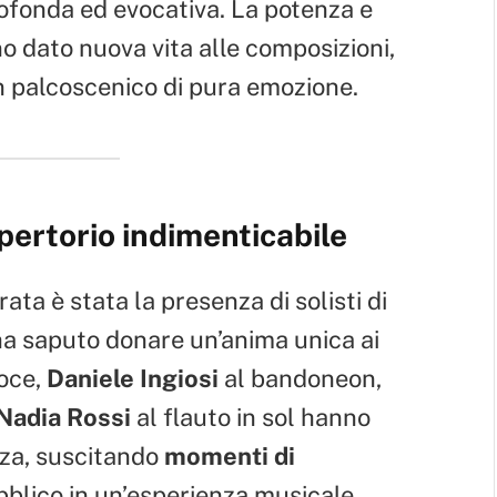
ofonda ed evocativa. La potenza e
no dato nuova vita alle composizioni,
n palcoscenico di pura emozione.
epertorio indimenticabile
ata è stata la presenza di solisti di
ha saputo donare un’anima unica ai
oce,
Daniele Ingiosi
al bandoneon,
Nadia Rossi
al flauto in sol hanno
zza, suscitando
momenti di
bblico in un’esperienza musicale