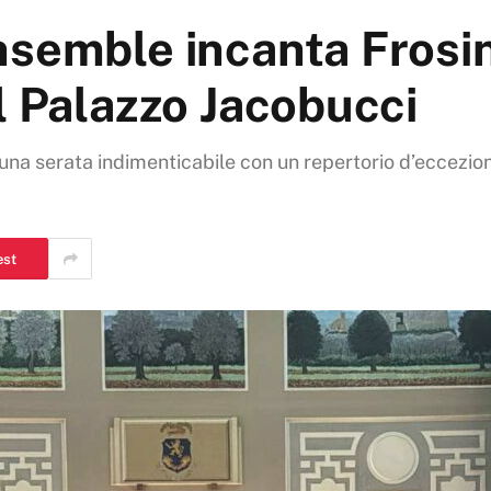
nsemble incanta Frosi
l Palazzo Jacobucci
na serata indimenticabile con un repertorio d’eccezione
est