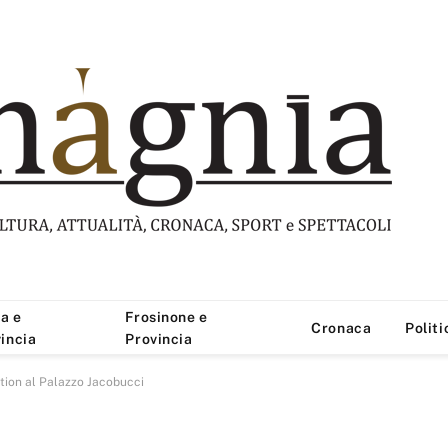
a e
Frosinone e
Cronaca
Politi
incia
Provincia
tion al Palazzo Jacobucci