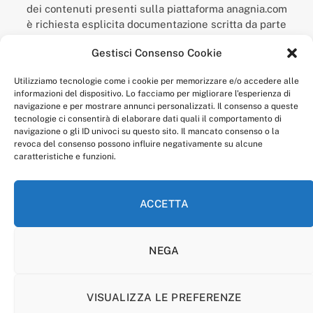
dei contenuti presenti sulla piattaforma anagnia.com
è richiesta esplicita documentazione scritta da parte
della redazione.
Gestisci Consenso Cookie
“Anagnia” è un marchio registrato presso l’Ufficio Italiano
Brevetti e Marchi del Ministero dello Sviluppo
Utilizziamo tecnologie come i cookie per memorizzare e/o accedere alle
Economico,
informazioni del dispositivo. Lo facciamo per migliorare l'esperienza di
num. registrazione: 302017000014044 del 9 febbraio 2017.
navigazione e per mostrare annunci personalizzati. Il consenso a queste
Per contatti:
redazione@anagnia.com
tecnologie ci consentirà di elaborare dati quali il comportamento di
navigazione o gli ID univoci su questo sito. Il mancato consenso o la
revoca del consenso possono influire negativamente su alcune
caratteristiche e funzioni.
ACCETTA
Facebook
Instagram
NEGA
PRIVACY POLICY
COOKIE POLICY
LINEA EDITORIALE
CODICE ETICO DI CONDOTTA
VISUALIZZA LE PREFERENZE
© 2026 Anagnia.