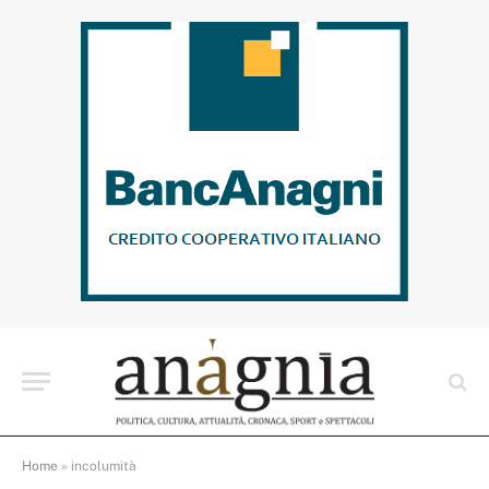
Home
»
incolumità