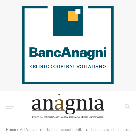
Home
»
Ad Anagni trionfa il pampepato della tradizione: grande successo per il concorso giunto alla dodicesima edizione