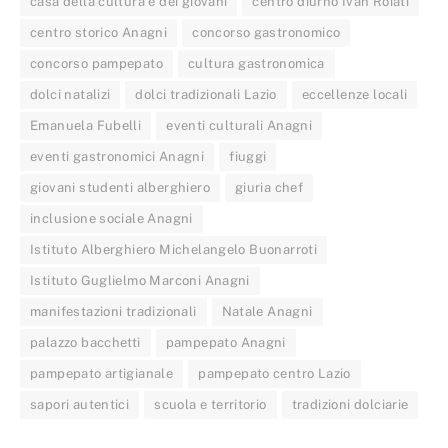
casa della cultura e dei giovani
centro diurno Ivan Roiati
centro storico Anagni
concorso gastronomico
concorso pampepato
cultura gastronomica
dolci natalizi
dolci tradizionali Lazio
eccellenze locali
Emanuela Fubelli
eventi culturali Anagni
eventi gastronomici Anagni
fiuggi
giovani studenti alberghiero
giuria chef
inclusione sociale Anagni
Istituto Alberghiero Michelangelo Buonarroti
Istituto Guglielmo Marconi Anagni
manifestazioni tradizionali
Natale Anagni
palazzo bacchetti
pampepato Anagni
pampepato artigianale
pampepato centro Lazio
sapori autentici
scuola e territorio
tradizioni dolciarie