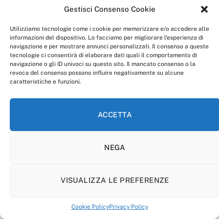
Gestisci Consenso Cookie
Utilizziamo tecnologie come i cookie per memorizzare e/o accedere alle
informazioni del dispositivo. Lo facciamo per migliorare l'esperienza di
navigazione e per mostrare annunci personalizzati. Il consenso a queste
tecnologie ci consentirà di elaborare dati quali il comportamento di
navigazione o gli ID univoci su questo sito. Il mancato consenso o la
revoca del consenso possono influire negativamente su alcune
caratteristiche e funzioni.
ACCETTA
NEGA
anagnia.com è una testata giornalistica registrata al
tribunale di Frosinone, autorizzazione n. 2394/17.
direttore responsabile: dott. Ivan Quiselli.
VISUALIZZA LE PREFERENZE
Tutti i diritti sono riservati: per ogni utilizzo dei media e
dei contenuti presenti sulla piattaforma anagnia.com
Cookie Policy
Privacy Policy
è richiesta esplicita documentazione scritta da parte