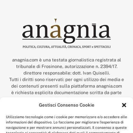
anagnia.com è una testata giornalistica registrata al
tribunale di Frosinone, autorizzazione n. 2394/17.
direttore responsabile: dott. Ivan Quiselli.
Tutti i diritti sono riservati: per ogni utilizzo dei media e
dei contenuti presenti sulla piattaforma anagnia.com
è richiesta esplicita documentazione scritta da parte
della redazione.
Gestisci Consenso Cookie
“Anagnia” è un marchio registrato presso l’Ufficio Italiano
Brevetti e Marchi del Ministero dello Sviluppo
Utilizziamo tecnologie come i cookie per memorizzare e/o accedere alle
Economico,
informazioni del dispositivo. Lo facciamo per migliorare l'esperienza di
num. registrazione: 302017000014044 del 9 febbraio 2017.
navigazione e per mostrare annunci personalizzati. Il consenso a queste
Per contatti:
redazione@anagnia.com