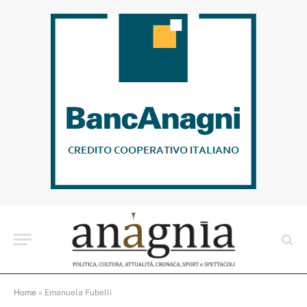
Home
»
Emanuela Fubelli