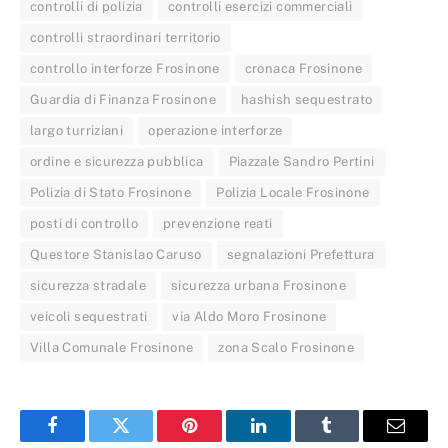
controlli di polizia
controlli esercizi commerciali
controlli straordinari territorio
controllo interforze Frosinone
cronaca Frosinone
Guardia di Finanza Frosinone
hashish sequestrato
largo turriziani
operazione interforze
ordine e sicurezza pubblica
Piazzale Sandro Pertini
Polizia di Stato Frosinone
Polizia Locale Frosinone
posti di controllo
prevenzione reati
Questore Stanislao Caruso
segnalazioni Prefettura
sicurezza stradale
sicurezza urbana Frosinone
veicoli sequestrati
via Aldo Moro Frosinone
Villa Comunale Frosinone
zona Scalo Frosinone
Facebook
Twitter
Pinterest
LinkedIn
Tumblr
Email