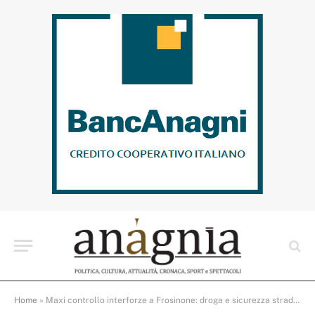
Home
»
Maxi controllo interforze a Frosinone: droga e sicurezza stradale sotto la lente delle Forze dell’Ordine