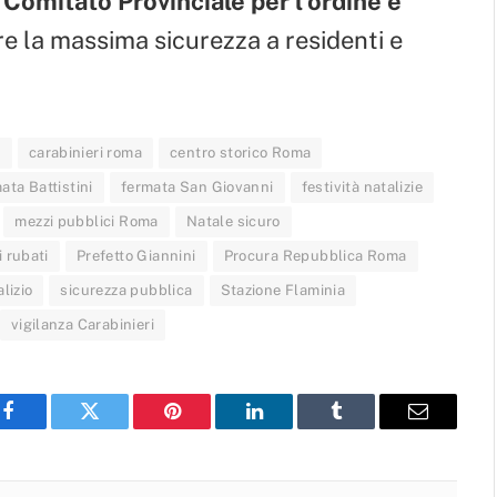
l
Comitato Provinciale per l’ordine e
re la massima sicurezza a residenti e
i
carabinieri roma
centro storico Roma
ata Battistini
fermata San Giovanni
festività natalizie
mezzi pubblici Roma
Natale sicuro
i rubati
Prefetto Giannini
Procura Repubblica Roma
lizio
sicurezza pubblica
Stazione Flaminia
vigilanza Carabinieri
Facebook
Twitter
Pinterest
LinkedIn
Tumblr
Email