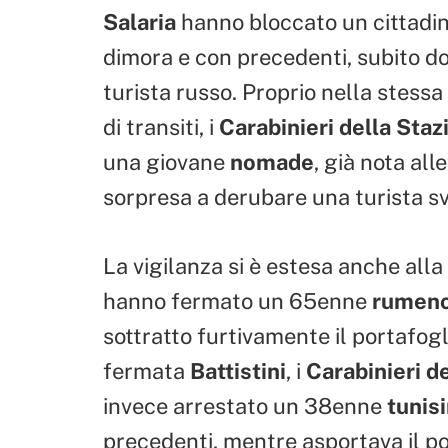
Salaria
hanno bloccato un cittadi
dimora e con precedenti, subito dop
turista russo. Proprio nella stessa
di transiti, i
Carabinieri della Sta
una giovane
nomade
, già nota all
sorpresa a derubare una turista sv
La vigilanza si è estesa anche all
hanno fermato un 65enne
rumen
sottratto furtivamente il portafogl
fermata
Battistini
, i
Carabinieri d
invece arrestato un 38enne
tunis
precedenti, mentre asportava il por