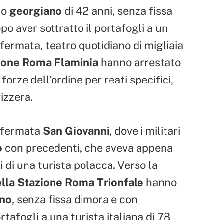
no
georgiano
di 42 anni, senza fissa
o aver sottratto il portafogli a un
 fermata, teatro quotidiano di migliaia
zione Roma Flaminia
hanno arrestato
e forze dell’ordine per reati specifici,
izzera.
a fermata
San Giovanni
, dove i militari
o
con precedenti, che aveva appena
i di una turista polacca. Verso la
ella Stazione Roma Trionfale
hanno
ino
, senza fissa dimora e con
tafogli a una turista italiana di 78