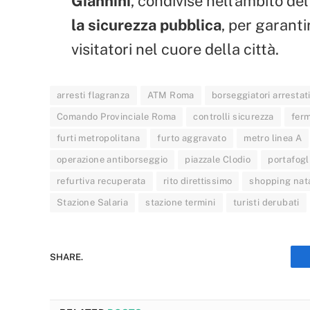
Giannini
, condivise nell’ambito de
la sicurezza pubblica
, per garanti
visitatori nel cuore della città.
arresti flagranza
ATM Roma
borseggiatori arrestat
Comando Provinciale Roma
controlli sicurezza
ferm
furti metropolitana
furto aggravato
metro linea A
operazione antiborseggio
piazzale Clodio
portafogl
refurtiva recuperata
rito direttissimo
shopping nata
Stazione Salaria
stazione termini
turisti derubati
SHARE.