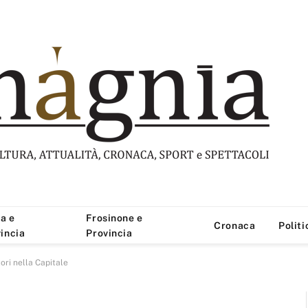
a e
Frosinone e
Cronaca
Politi
incia
Provincia
ori nella Capitale