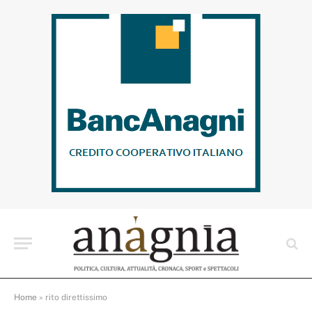
Home
»
rito direttissimo