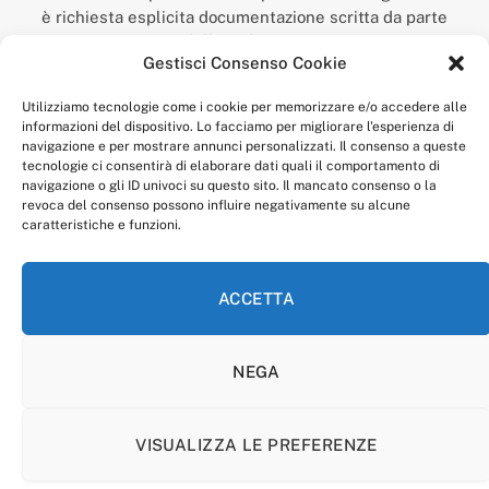
è richiesta esplicita documentazione scritta da parte
della redazione.
Gestisci Consenso Cookie
“Anagnia” è un marchio registrato presso l’Ufficio Italiano
Brevetti e Marchi del Ministero dello Sviluppo
Utilizziamo tecnologie come i cookie per memorizzare e/o accedere alle
Economico,
informazioni del dispositivo. Lo facciamo per migliorare l'esperienza di
num. registrazione: 302017000014044 del 9 febbraio 2017.
navigazione e per mostrare annunci personalizzati. Il consenso a queste
Per contatti:
redazione@anagnia.com
tecnologie ci consentirà di elaborare dati quali il comportamento di
navigazione o gli ID univoci su questo sito. Il mancato consenso o la
revoca del consenso possono influire negativamente su alcune
caratteristiche e funzioni.
ACCETTA
Facebook
Instagram
NEGA
PRIVACY POLICY
COOKIE POLICY
LINEA EDITORIALE
CODICE ETICO DI CONDOTTA
VISUALIZZA LE PREFERENZE
© 2026 Anagnia.