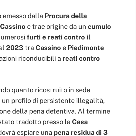
to emesso dalla
Procura della
i Cassino
e trae origine da un
cumulo
 numerosi
furti e reati contro il
el
2023
tra
Cassino
e
Piedimonte
olazioni riconducibili a
reati contro
ndo quanto ricostruito in sede
un profilo di persistente illegalità,
ione della pena detentiva. Al termine
 stato tradotto presso la
Casa
 dovrà espiare una
pena residua di 3