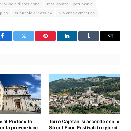
provincia di frosinone
reati contro il patrimonio
pino
tribunale di cassino
violenza domestica
Facebook
Twitter
Pinterest
LinkedIn
Tumblr
Email
e al Protocollo
Torre Cajetani si accende con lo
per la prevenzione
Street Food Festival: tre giorni