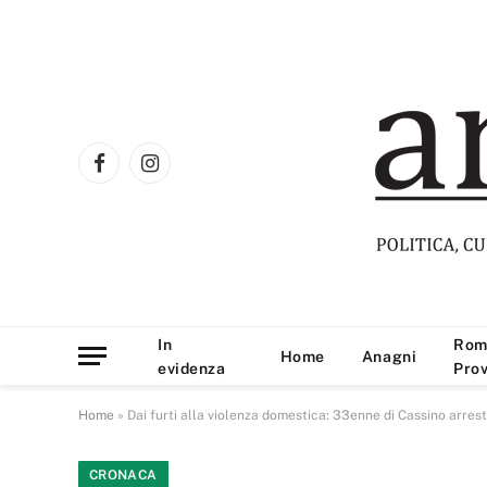
Facebook
Instagram
In
Rom
Home
Anagni
evidenza
Prov
Home
»
Dai furti alla violenza domestica: 33enne di Cassino arres
CRONACA