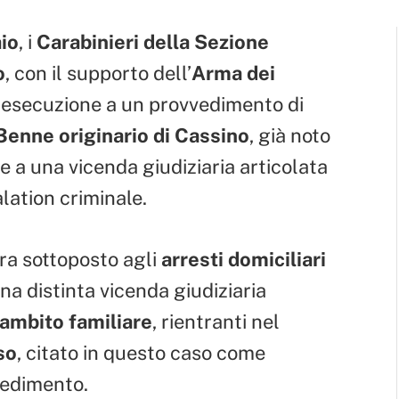
io
, i
Carabinieri della Sezione
o
, con il supporto dell’
Arma dei
 esecuzione a un provvedimento di
3enne originario di Cassino
, già noto
e a una vicenda giudiziaria articolata
lation criminale.
era sottoposto agli
arresti domiciliari
na distinta vicenda giudiziaria
n ambito familiare
, rientranti nel
so
, citato in questo caso come
edimento.