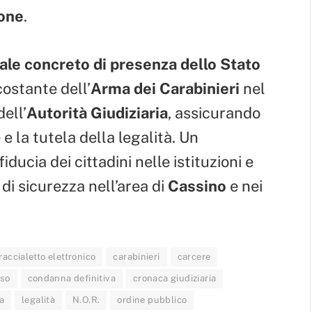
ione
.
ale concreto di presenza dello Stato
ostante dell’
Arma dei Carabinieri
nel
ell’
Autorità Giudiziaria
, assicurando
 e la tutela della legalità. Un
iducia dei cittadini nelle istituzioni e
 di sicurezza nell’area di
Cassino
e nei
raccialetto elettronico
carabinieri
carcere
sso
condanna definitiva
cronaca giudiziaria
ia
legalità
N.O.R.
ordine pubblico