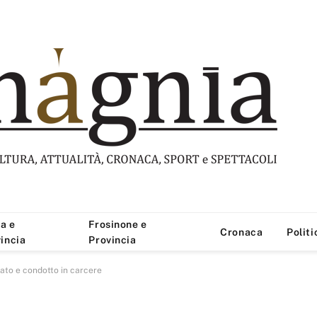
a e
Frosinone e
Cronaca
Politi
incia
Provincia
tato e condotto in carcere