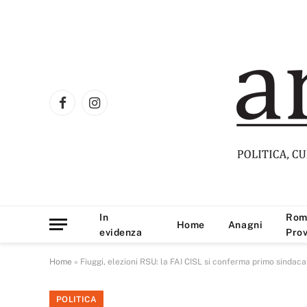
Facebook
Instagram
In
Rom
Home
Anagni
evidenza
Prov
Home
»
Fiuggi, elezioni RSU: la FAI CISL si conferma primo sindac
POLITICA