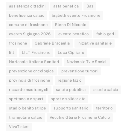
assistenza cittadini
asta benefica
Baz
beneficenza calcio
biglietti evento Frosinone
comune di frosinone
Elena Di Nicuolo
evento 9 giugno 2026
evento benefico
fabio gerli
frosinone
Gabriele Bracaglia
iniziative sanitarie
lilt
LILT Frosinone
Luca Cipriano
Nazionale Italiana Sanitari
Nazionale Tv e Social
prevenzione oncologica
prevenzione tumori
provincia di frosinone
regione lazio
riccardo mastrangeli
salute pubblica
scuole calcio
spettacolo e sport
sport e solidarietà
stadio benito stirpe
supporto sanitario
territorio
triangolare calcio
Vecchie Glorie Frosinone Calcio
VivaTicket