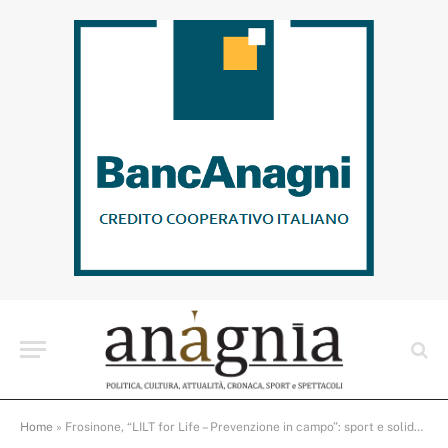
Home
»
Frosinone, “LILT for Life – Prevenzione in campo”: sport e solidarietà allo Stirpe per la lotta contro i tumori