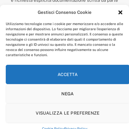
è richiesta esplicita documentazione scritta da parte
della redazione.
Gestisci Consenso Cookie
“Anagnia” è un marchio registrato presso l’Ufficio Italiano
Brevetti e Marchi del Ministero dello Sviluppo
Utilizziamo tecnologie come i cookie per memorizzare e/o accedere alle
Economico,
informazioni del dispositivo. Lo facciamo per migliorare l'esperienza di
num. registrazione: 302017000014044 del 9 febbraio 2017.
navigazione e per mostrare annunci personalizzati. Il consenso a queste
Per contatti:
redazione@anagnia.com
tecnologie ci consentirà di elaborare dati quali il comportamento di
navigazione o gli ID univoci su questo sito. Il mancato consenso o la
revoca del consenso possono influire negativamente su alcune
caratteristiche e funzioni.
ACCETTA
Facebook
Instagram
NEGA
PRIVACY POLICY
COOKIE POLICY
LINEA EDITORIALE
CODICE ETICO DI CONDOTTA
VISUALIZZA LE PREFERENZE
© 2026 Anagnia.
Cookie Policy
Privacy Policy