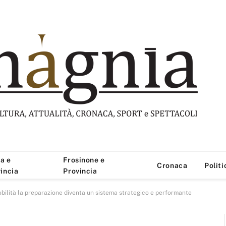
a e
Frosinone e
Cronaca
Politi
incia
Provincia
ilità la preparazione diventa un sistema strategico e performante