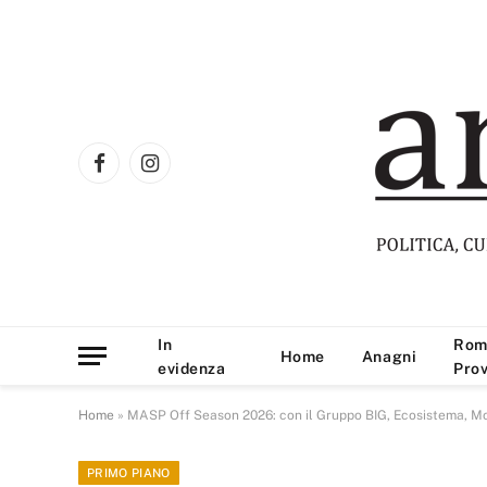
Facebook
Instagram
In
Rom
Home
Anagni
evidenza
Prov
Home
»
MASP Off Season 2026: con il Gruppo BIG, Ecosistema, Mob
PRIMO PIANO