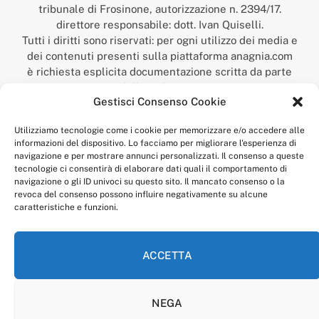
tribunale di Frosinone, autorizzazione n. 2394/17.
direttore responsabile: dott. Ivan Quiselli.
Tutti i diritti sono riservati: per ogni utilizzo dei media e
dei contenuti presenti sulla piattaforma anagnia.com
è richiesta esplicita documentazione scritta da parte
della redazione.
Gestisci Consenso Cookie
“Anagnia” è un marchio registrato presso l’Ufficio Italiano
Brevetti e Marchi del Ministero dello Sviluppo
Utilizziamo tecnologie come i cookie per memorizzare e/o accedere alle
Economico,
informazioni del dispositivo. Lo facciamo per migliorare l'esperienza di
num. registrazione: 302017000014044 del 9 febbraio 2017.
navigazione e per mostrare annunci personalizzati. Il consenso a queste
Per contatti:
redazione@anagnia.com
tecnologie ci consentirà di elaborare dati quali il comportamento di
navigazione o gli ID univoci su questo sito. Il mancato consenso o la
revoca del consenso possono influire negativamente su alcune
caratteristiche e funzioni.
ACCETTA
Facebook
Instagram
NEGA
PRIVACY POLICY
COOKIE POLICY
LINEA EDITORIALE