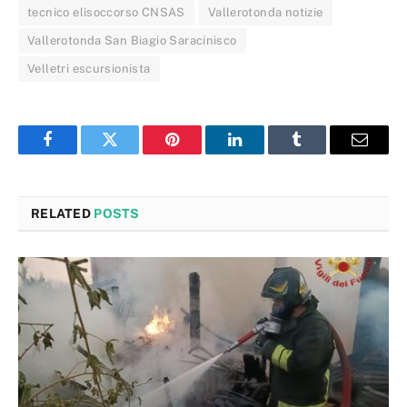
tecnico elisoccorso CNSAS
Vallerotonda notizie
Vallerotonda San Biagio Saracinisco
Velletri escursionista
Facebook
Twitter
Pinterest
LinkedIn
Tumblr
Email
RELATED
POSTS