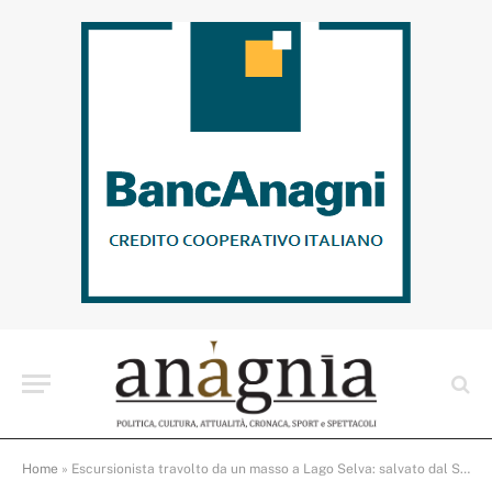
Home
»
Escursionista travolto da un masso a Lago Selva: salvato dal Soccorso Alpino con l’elisoccorso