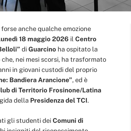
 e forse anche qualche emozione
lunedì 18 maggio 2026
il
Centro
elloli”
di
Guarcino
ha ospitato la
 che, nei mesi scorsi, ha trasformato
 anni in giovani custodi del proprio
ne: Bandiera Arancione”
, ed è
lub di Territorio Frosinone/Latina
’egida della
Presidenza del TCI
.
ati gli studenti dei
Comuni di
bi insigniti del riconoscimento