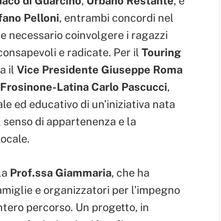
daco di Guarcino
,
Urbano Restante
, e
fano Pelloni
, entrambi concordi nel
 e necessario coinvolgere i ragazzi
consapevoli e radicate. Per il
Touring
a il
Vice Presidente Giuseppe Roma
o Frosinone-Latina Carlo Pascucci
,
ale ed educativo di un’iniziativa nata
l senso di appartenenza e la
locale.
la
Prof.ssa Giammaria
, che ha
famiglie e organizzatori per l’impegno
ntero percorso. Un progetto, in