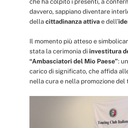
che ha colpito i presenti, a conferm
davvero, sappiano diventare interl
della
cittadinanza attiva
e dell’
ide
Il momento più atteso e simbolica
stata la cerimonia di
investitura d
“Ambasciatori del Mio Paese”
: u
carico di significato, che affida a
nella cura e nella promozione del t