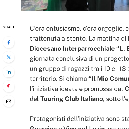
C’era entusiasmo, c’era orgoglio,
SHARE
trattenuta a stento. La mattina di
Diocesano Interparrocchiale “L. B
giornata conclusiva di un progetto
un gruppo di ragazzi tra i 10 e i 13
territorio. Si chiama
“Il Mio Comu
l’iniziativa ideata e promossa dal
C
del
Touring Club Italiano
, sotto l
Protagonisti dell’iniziativa sono st
Guarcino
e
Vico nel Lazio
, entram