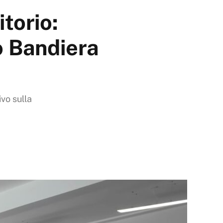
torio:
o Bandiera
ivo sulla