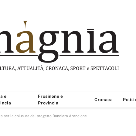
a e
Frosinone e
Cronaca
Politi
incia
Provincia
sta per la chiusura del progetto Bandiera Arancione