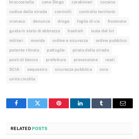
broccostella
cane Dingo
carabinieri
cocaina
codice della strada
controlli
controllo territorio
cronaca
denunce
droga
foglio di via
frosinone
guida in stato di ebbrezza
hashish
isola del liri
militari
movida
ordine e sicurezza
ordine pubblico
patente ritirata
pattuglie
pirata della strada
posti di blocco
prefettura
prevenzione
reati
SCIA
sequestro
sicurezza pubblica
sora
unità cinofila
Facebook
Twitter
Pinterest
LinkedIn
Tumblr
Email
RELATED
POSTS