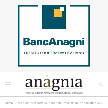
Home
»
Sora e dintorni sotto la lente dell’Arma: maxiblitz con oltre 50 pattuglie e unità cinofile