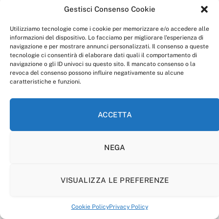
Gestisci Consenso Cookie
Utilizziamo tecnologie come i cookie per memorizzare e/o accedere alle
informazioni del dispositivo. Lo facciamo per migliorare l'esperienza di
navigazione e per mostrare annunci personalizzati. Il consenso a queste
tecnologie ci consentirà di elaborare dati quali il comportamento di
navigazione o gli ID univoci su questo sito. Il mancato consenso o la
revoca del consenso possono influire negativamente su alcune
caratteristiche e funzioni.
anagnia.com è una testata giornalistica registrata al
tribunale di Frosinone, autorizzazione n. 2394/17.
direttore responsabile: dott. Ivan Quiselli.
ACCETTA
Tutti i diritti sono riservati: per ogni utilizzo dei media e
dei contenuti presenti sulla piattaforma anagnia.com
è richiesta esplicita documentazione scritta da parte
della redazione.
NEGA
“Anagnia” è un marchio registrato presso l’Ufficio Italiano
Brevetti e Marchi del Ministero dello Sviluppo
Economico,
VISUALIZZA LE PREFERENZE
num. registrazione: 302017000014044 del 9 febbraio 2017.
Per contatti:
redazione@anagnia.com
Cookie Policy
Privacy Policy