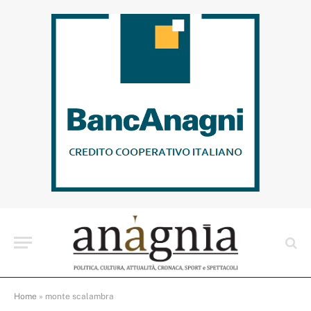
Home
»
monte scalambra