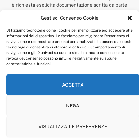
è richiesta esplicita documentazione scritta da parte
della redazione.
Gestisci Consenso Cookie
“Anagnia” è un marchio registrato presso l’Ufficio Italiano
Brevetti e Marchi del Ministero dello Sviluppo
Utilizziamo tecnologie come i cookie per memorizzare e/o accedere alle
Economico,
informazioni del dispositivo. Lo facciamo per migliorare l'esperienza di
num. registrazione: 302017000014044 del 9 febbraio 2017.
navigazione e per mostrare annunci personalizzati. Il consenso a queste
Per contatti:
redazione@anagnia.com
tecnologie ci consentirà di elaborare dati quali il comportamento di
navigazione o gli ID univoci su questo sito. Il mancato consenso o la
revoca del consenso possono influire negativamente su alcune
caratteristiche e funzioni.
ACCETTA
Facebook
Instagram
NEGA
PRIVACY POLICY
COOKIE POLICY
LINEA EDITORIALE
CODICE ETICO DI CONDOTTA
VISUALIZZA LE PREFERENZE
© 2026 Anagnia.