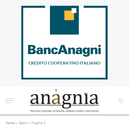
Home
»
Sport
»
Pagina 2