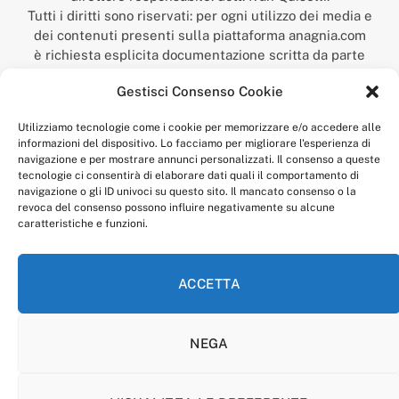
Tutti i diritti sono riservati: per ogni utilizzo dei media e
dei contenuti presenti sulla piattaforma anagnia.com
è richiesta esplicita documentazione scritta da parte
della redazione.
Gestisci Consenso Cookie
“Anagnia” è un marchio registrato presso l’Ufficio Italiano
Brevetti e Marchi del Ministero dello Sviluppo
Utilizziamo tecnologie come i cookie per memorizzare e/o accedere alle
Economico,
informazioni del dispositivo. Lo facciamo per migliorare l'esperienza di
num. registrazione: 302017000014044 del 9 febbraio 2017.
navigazione e per mostrare annunci personalizzati. Il consenso a queste
Per contatti:
redazione@anagnia.com
tecnologie ci consentirà di elaborare dati quali il comportamento di
navigazione o gli ID univoci su questo sito. Il mancato consenso o la
revoca del consenso possono influire negativamente su alcune
caratteristiche e funzioni.
ACCETTA
Facebook
Instagram
NEGA
PRIVACY POLICY
COOKIE POLICY
LINEA EDITORIALE
CODICE ETICO DI CONDOTTA