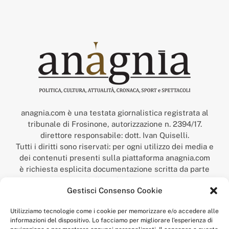
anagnia.com è una testata giornalistica registrata al
tribunale di Frosinone, autorizzazione n. 2394/17.
direttore responsabile: dott. Ivan Quiselli.
Tutti i diritti sono riservati: per ogni utilizzo dei media e
dei contenuti presenti sulla piattaforma anagnia.com
è richiesta esplicita documentazione scritta da parte
della redazione.
Gestisci Consenso Cookie
“Anagnia” è un marchio registrato presso l’Ufficio Italiano
Brevetti e Marchi del Ministero dello Sviluppo
Utilizziamo tecnologie come i cookie per memorizzare e/o accedere alle
Economico,
informazioni del dispositivo. Lo facciamo per migliorare l'esperienza di
num. registrazione: 302017000014044 del 9 febbraio 2017.