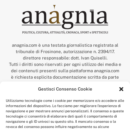
anagnia.com è una testata giornalistica registrata al
tribunale di Frosinone, autorizzazione n. 2394/17.
direttore responsabile: dott. Ivan Quiselli.
Tutti i diritti sono riservati: per ogni utilizzo dei media e
dei contenuti presenti sulla piattaforma anagnia.com
è richiesta esplicita documentazione scritta da parte
della redazione.
Gestisci Consenso Cookie
“Anagnia” è un marchio registrato presso l’Ufficio Italiano
Brevetti e Marchi del Ministero dello Sviluppo
Utilizziamo tecnologie come i cookie per memorizzare e/o accedere alle
Economico,
informazioni del dispositivo. Lo facciamo per migliorare l'esperienza di
num. registrazione: 302017000014044 del 9 febbraio 2017.
navigazione e per mostrare annunci personalizzati. Il consenso a queste
Per contatti:
redazione@anagnia.com
tecnologie ci consentirà di elaborare dati quali il comportamento di
navigazione o gli ID univoci su questo sito. Il mancato consenso o la
revoca del consenso possono influire negativamente su alcune