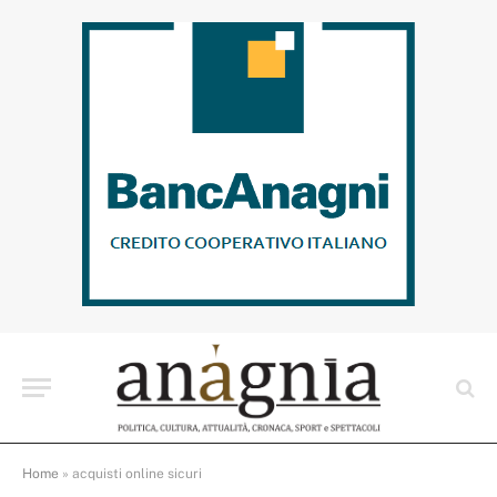
Home
»
acquisti online sicuri