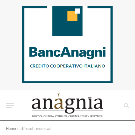
Home
»
affreschi medievali