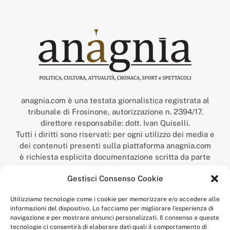
anagnia.com è una testata giornalistica registrata al
tribunale di Frosinone, autorizzazione n. 2394/17.
direttore responsabile: dott. Ivan Quiselli.
Tutti i diritti sono riservati: per ogni utilizzo dei media e
dei contenuti presenti sulla piattaforma anagnia.com
è richiesta esplicita documentazione scritta da parte
della redazione.
Gestisci Consenso Cookie
“Anagnia” è un marchio registrato presso l’Ufficio Italiano
Brevetti e Marchi del Ministero dello Sviluppo
Utilizziamo tecnologie come i cookie per memorizzare e/o accedere alle
Economico,
informazioni del dispositivo. Lo facciamo per migliorare l'esperienza di
num. registrazione: 302017000014044 del 9 febbraio 2017.
navigazione e per mostrare annunci personalizzati. Il consenso a queste
Per contatti:
redazione@anagnia.com
tecnologie ci consentirà di elaborare dati quali il comportamento di