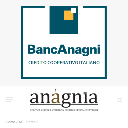
Home
»
ASL Roma 2